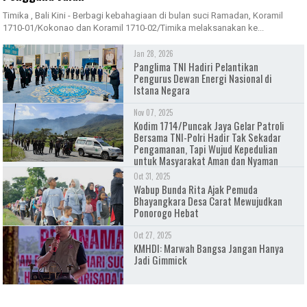
Timika , Bali Kini - Berbagi kebahagiaan di bulan suci Ramadan, Koramil
1710-01/Kokonao dan Koramil 1710-02/Timika melaksanakan ke...
Jan 28, 2026
Panglima TNI Hadiri Pelantikan
Pengurus Dewan Energi Nasional di
Istana Negara
Nov 07, 2025
Kodim 1714/Puncak Jaya Gelar Patroli
Bersama TNI-Polri Hadir Tak Sekadar
Pengamanan, Tapi Wujud Kepedulian
untuk Masyarakat Aman dan Nyaman
Oct 31, 2025
Wabup Bunda Rita Ajak Pemuda
Bhayangkara Desa Carat Mewujudkan
Ponorogo Hebat
Oct 27, 2025
KMHDI: Marwah Bangsa Jangan Hanya
Jadi Gimmick