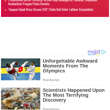
Kedaulatan Pangan Pulau Dewata
Tangani Unjuk Rasa Sesuai SOP, Polda Bali Gelar Latihan Sispamkota