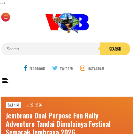
-->
SEARCH
FACOBOOK
TWITTER
INSTAGRAM
BALI KINI
Jul 27, 2026
Jembrana Dual Purpose Fun Rally
Adventure Tandai Dimulainya Festival
Semarak Jembrana 2026.