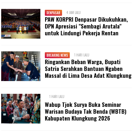
4 JAM LALU
DENPASAR
PAW KORPRI Denpasar Dikukuhkan,
DPN Apresiasi "Sembagi Arutala"
untuk Lindungi Pekerja Rentan
1 HARI LALU
BREAKING NEWS
Ringankan Beban Warga, Bupati
Satria Serahkan Bantuan Ngaben
Massal di Lima Desa Adat Klungkung
1 HARI LALU
Wabup Tjok Surya Buka Seminar
Warisan Budaya Tak Benda (WBTB)
Kabupaten Klungkung 2026