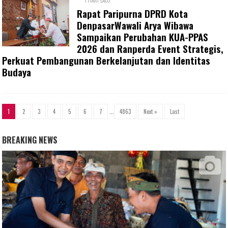
1 HARI LALU
Rapat Paripurna DPRD Kota
DenpasarWawali Arya Wibawa
Sampaikan Perubahan KUA-PPAS
2026 dan Ranperda Event Strategis,
Perkuat Pembangunan Berkelanjutan dan Identitas
Budaya
1
2
3
4
5
6
7
...
4863
Next »
Last
BREAKING NEWS