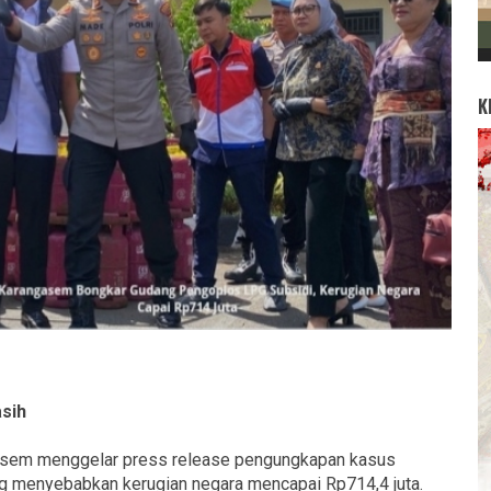
K
sih
sem menggelar press release pengungkapan kasus
g menyebabkan kerugian negara mencapai Rp714,4 juta.