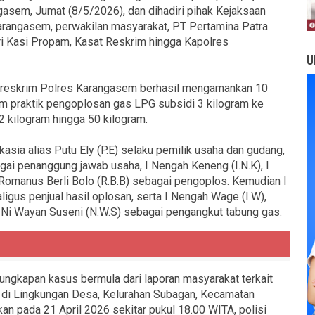
gasem, Jumat (8/5/2026), dan dihadiri pihak Kejaksaan
rangasem, perwakilan masyarakat, PT Pertamina Patra
ari Kasi Propam, Kasat Reskrim hingga Kapolres
U
treskrim Polres Karangasem berhasil mengamankan 10
lam praktik pengoplosan gas LPG subsidi 3 kilogram ke
2 kilogram hingga 50 kilogram.
kasia alias Putu Ely (P.E) selaku pemilik usaha dan gudang,
gai penanggung jawab usaha, I Nengah Keneng (I.N.K), I
n Romanus Berli Bolo (R.B.B) sebagai pengoplos. Kemudian I
igus penjual hasil oplosan, serta I Nengah Wage (I.W),
n Ni Wayan Suseni (N.W.S) sebagai pengangkut tabung gas.
ngkapan kasus bermula dari laporan masyarakat terkait
g di Lingkungan Desa, Kelurahan Subagan, Kecamatan
an pada 21 April 2026 sekitar pukul 18.00 WITA, polisi