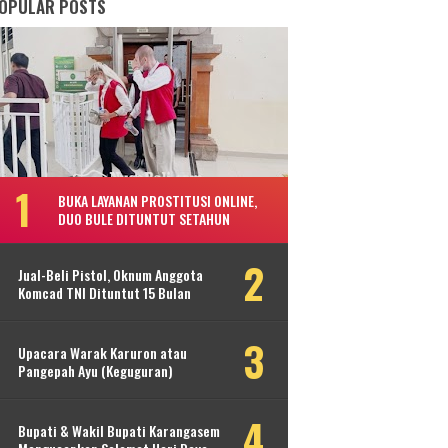
OPULAR POSTS
BUKA LAYANAN PROSTITUSI ONLINE,
DUO BULE DITUNTUT SETAHUN
Jual-Beli Pistol, Oknum Anggota
Komcad TNI Dituntut 15 Bulan
Upacara Warak Karuron atau
Pangepah Ayu (Keguguran)
Bupati & Wakil Bupati Karangasem