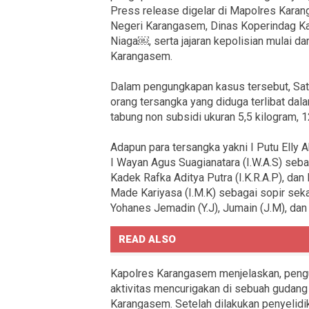
Press release digelar di Mapolres Karan
Negeri Karangasem, Dinas Koperindag Ka
Niaga￼, serta jajaran kepolisian mulai d
Karangasem.
Dalam pengungkapan kasus tersebut, Sa
orang tersangka yang diduga terlibat da
tabung non subsidi ukuran 5,5 kilogram, 1
Adapun para tersangka yakni I Putu Elly A
I Wayan Agus Suagianatara (I.W.A.S) seba
Kadek Rafka Aditya Putra (I.K.R.A.P), da
Made Kariyasa (I.M.K) sebagai sopir sekal
Yohanes Jemadin (Y.J), Jumain (J.M), da
READ ALSO
Kapolres Karangasem menjelaskan, pengu
aktivitas mencurigakan di sebuah gudan
Karangasem. Setelah dilakukan penyelidik