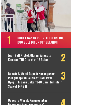
BUKA LAYANAN PROSTITUSI ONLINE,
DUO BULE DITUNTUT SETAHUN
Jual-Beli Pistol, Oknum Anggota
Komcad TNI Dituntut 15 Bulan
Bupati & Wakil Bupati Karangasem
Mengucapkan Selamat Hari Raya
Nyepi Th Baru Caka 1948 Dan Idul Fitri 1
Syawal 1447 H
Upacara Warak Karuron atau
Pangepah Ayu (Keguguran)