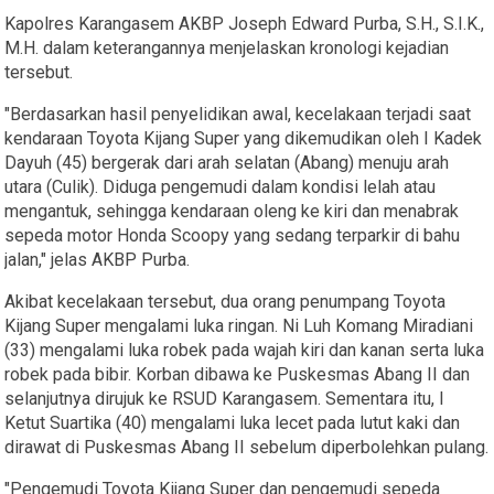
Kapolres Karangasem AKBP Joseph Edward Purba, S.H., S.I.K.,
M.H. dalam keterangannya menjelaskan kronologi kejadian
tersebut.
"Berdasarkan hasil penyelidikan awal, kecelakaan terjadi saat
kendaraan Toyota Kijang Super yang dikemudikan oleh I Kadek
Dayuh (45) bergerak dari arah selatan (Abang) menuju arah
utara (Culik). Diduga pengemudi dalam kondisi lelah atau
mengantuk, sehingga kendaraan oleng ke kiri dan menabrak
sepeda motor Honda Scoopy yang sedang terparkir di bahu
jalan," jelas AKBP Purba.
Akibat kecelakaan tersebut, dua orang penumpang Toyota
Kijang Super mengalami luka ringan. Ni Luh Komang Miradiani
(33) mengalami luka robek pada wajah kiri dan kanan serta luka
robek pada bibir. Korban dibawa ke Puskesmas Abang II dan
selanjutnya dirujuk ke RSUD Karangasem. Sementara itu, I
Ketut Suartika (40) mengalami luka lecet pada lutut kaki dan
dirawat di Puskesmas Abang II sebelum diperbolehkan pulang.
"Pengemudi Toyota Kijang Super dan pengemudi sepeda